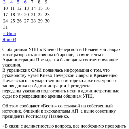
3
4
5
6
7
8
9
10
11
12
13
14
15
16
17
18
19
20
21
22
23
24
25
26
27
28
29
30
31
« Июл
Янв
03
С общинами УПЦ в Киево-Печерской и Почаевской лаврах
хотят разорвать договоры об аренде, в связи с чем в
Администрации Президента были даны соответствующие
указания.
В украинских СМИ появилась информация о том, что
руководству музея Киево-Печерской Лавры и Кременецко-
Почаевского государственного историко-архитектурного
заповедника из Администрации Президента
переданы указания подготовить иски в административные
суды по прекращению аренды общинам УПЦ.
Об этом сообщают «Вести» со ссылкой на собственный
источник, близкий к экс-замглавы АП, а ныне советнику
президента Ростиславу Павленко.
«В связи с деликатностью вопроса, все необходимо проводить