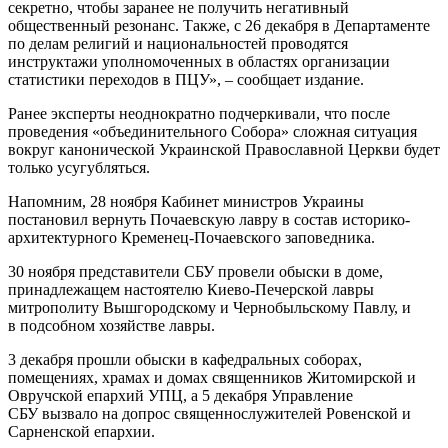
секретно, чтобы заранее не получить негативный
общественный резонанс. Также, с 26 декабря в Департаменте
по делам религий и национальностей проводятся
инструктажи уполномоченных в областях организации
статистики переходов в ПЦУ», – сообщает издание.
Ранее эксперты неоднократно подчеркивали, что после
проведения «объединительного Собора» сложная ситуация
вокруг канонической Украинской Православной Церкви будет
только усугубляться.
Напомним, 28 ноября Кабинет министров Украины
постановил вернуть Почаевскую лавру в состав историко-
архитектурного Кременец-Почаевского заповедника.
30 ноября представители СБУ провели обыски в доме,
принадлежащем настоятелю Киево-Печерской лавры
митрополиту Вышгородскому и Чернобыльскому Павлу, и
в подсобном хозяйстве лавры.
3 декабря прошли обыски в кафедральных соборах,
помещениях, храмах и домах священников Житомирской и
Овручской епархий УПЦ, а 5 декабря Управление
СБУ вызвало на допрос священнослужителей Ровенской и
Сарненской епархии.