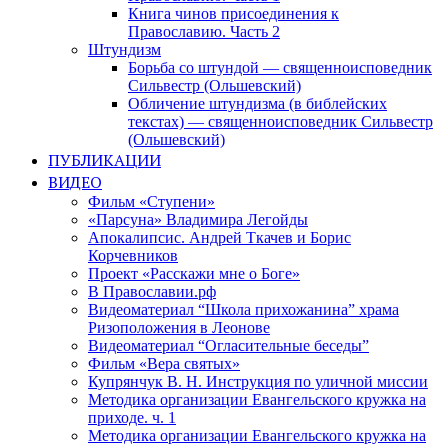
Книга чинов присоединения к
Православию. Часть 2
Штундизм
Борьба со штундой — священноисповедник
Сильвестр (Ольшевский)
Обличение штундизма (в библейских
текстах) — священноисповедник Сильвестр
(Ольшевский)
ПУБЛИКАЦИИ
ВИДЕО
Фильм «Ступени»
«Парсуна» Владимира Легойды
Апокалипсис. Андрей Ткачев и Борис
Корчевников
Проект «Расскажи мне о Боге»
В Православии.рф
Видеоматериал “Школа прихожанина” храма
Ризоположения в Леонове
Видеоматериал “Огласительные беседы”
Фильм «Вера святых»
Купрянчук В. Н. Инструкция по уличной миссии
Методика организации Евангельского кружка на
приходе. ч. 1
Методика организации Евангельского кружка на