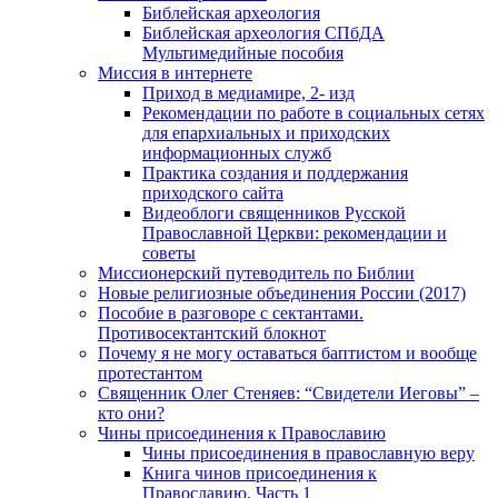
Библейская археология
Библейская археология СПбДА
Мультимедийные пособия
Миссия в интернете
Приход в медиамире, 2- изд
Рекомендации по работе в социальных сетях
для епархиальных и приходских
информационных служб
Практика создания и поддержания
приходского сайта
Видеоблоги священников Русской
Православной Церкви: рекомендации и
советы
Миссионерский путеводитель по Библии
Новые религиозные объединения России (2017)
Пособие в разговоре с сектантами.
Противосектантский блокнот
Почему я не могу оставаться баптистом и вообще
протестантом
Священник Олег Стеняев: “Свидетели Иеговы” –
кто они?
Чины присоединения к Православию
Чины присоединения в православную веру
Книга чинов присоединения к
Православию. Часть 1