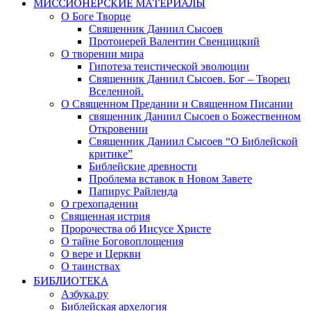
МИССИОНЕРСКИЕ МАТЕРИАЛЫ
О Боге Творце
Священник Даниил Сысоев
Протоиерей Валентин Свенцицкий
О творении мира
Гипотеза теистической эволюции
Священник Даниил Сысоев. Бог – Творец
Вселенной.
О Священном Предании и Священном Писании
священник Даниил Сысоев о Божественном
Откровении
Священник Даниил Сысоев “О Библейской
критике”
Библейские древности
Проблема вставок в Новом Завете
Папирус Райленда
О грехопадении
Священная истрия
Пророчества об Иисусе Христе
О тайне Боговоплощения
О вере и Церкви
О таинствах
БИБЛИОТЕКА
Азбука.ру
Библейская архелогия