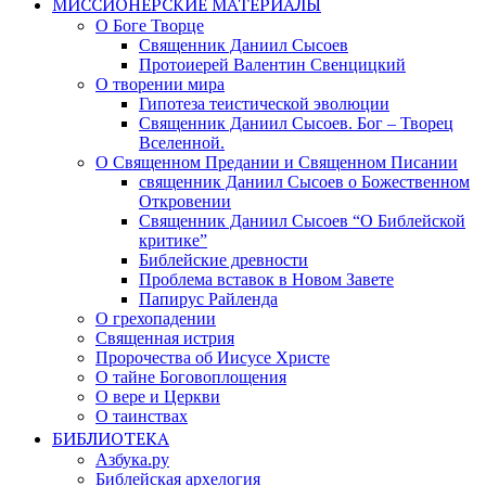
МИССИОНЕРСКИЕ МАТЕРИАЛЫ
О Боге Творце
Священник Даниил Сысоев
Протоиерей Валентин Свенцицкий
О творении мира
Гипотеза теистической эволюции
Священник Даниил Сысоев. Бог – Творец
Вселенной.
О Священном Предании и Священном Писании
священник Даниил Сысоев о Божественном
Откровении
Священник Даниил Сысоев “О Библейской
критике”
Библейские древности
Проблема вставок в Новом Завете
Папирус Райленда
О грехопадении
Священная истрия
Пророчества об Иисусе Христе
О тайне Боговоплощения
О вере и Церкви
О таинствах
БИБЛИОТЕКА
Азбука.ру
Библейская архелогия