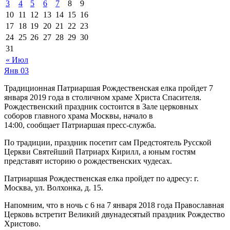
3
4
5
6
7
8
9
10
11
12
13
14
15
16
17
18
19
20
21
22
23
24
25
26
27
28
29
30
31
« Июл
Янв
03
Традиционная Патриаршая Рождественская елка пройдет 7
января 2019 года в столичном храме Христа Спасителя.
Рождественский праздник состоится в Зале церковных
соборов главного храма Москвы, начало в
14:00, сообщает Патриаршая пресс-служба.
По традиции, праздник посетит сам Предстоятель Русской
Церкви Святейший Патриарх Кирилл, а юным гостям
представят историю о рождественских чудесах.
Патриаршая Рождественская елка пройдет по адресу: г.
Москва, ул. Волхонка, д. 15.
Напомним, что в ночь с 6 на 7 января 2018 года Православная
Церковь встретит Великий двунадесятый праздник Рождество
Христово.