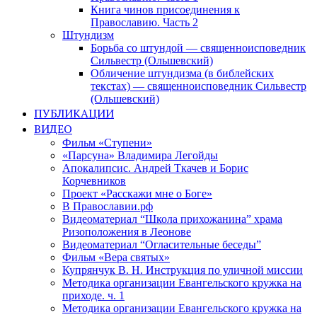
Книга чинов присоединения к
Православию. Часть 2
Штундизм
Борьба со штундой — священноисповедник
Сильвестр (Ольшевский)
Обличение штундизма (в библейских
текстах) — священноисповедник Сильвестр
(Ольшевский)
ПУБЛИКАЦИИ
ВИДЕО
Фильм «Ступени»
«Парсуна» Владимира Легойды
Апокалипсис. Андрей Ткачев и Борис
Корчевников
Проект «Расскажи мне о Боге»
В Православии.рф
Видеоматериал “Школа прихожанина” храма
Ризоположения в Леонове
Видеоматериал “Огласительные беседы”
Фильм «Вера святых»
Купрянчук В. Н. Инструкция по уличной миссии
Методика организации Евангельского кружка на
приходе. ч. 1
Методика организации Евангельского кружка на