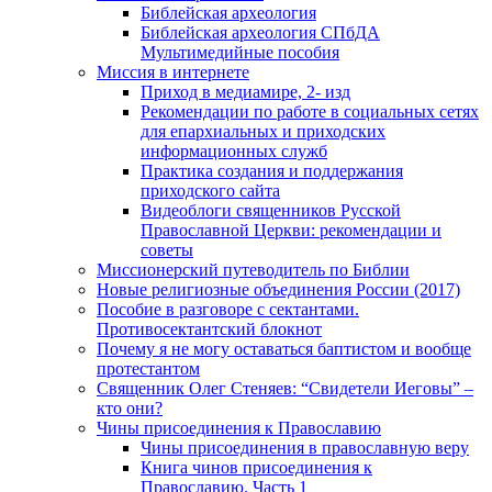
Библейская археология
Библейская археология СПбДА
Мультимедийные пособия
Миссия в интернете
Приход в медиамире, 2- изд
Рекомендации по работе в социальных сетях
для епархиальных и приходских
информационных служб
Практика создания и поддержания
приходского сайта
Видеоблоги священников Русской
Православной Церкви: рекомендации и
советы
Миссионерский путеводитель по Библии
Новые религиозные объединения России (2017)
Пособие в разговоре с сектантами.
Противосектантский блокнот
Почему я не могу оставаться баптистом и вообще
протестантом
Священник Олег Стеняев: “Свидетели Иеговы” –
кто они?
Чины присоединения к Православию
Чины присоединения в православную веру
Книга чинов присоединения к
Православию. Часть 1