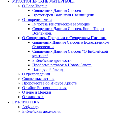
МИССИОНЕРСКИЕ МАТЕРИАЛЫ
О Боге Творце
Священник Даниил Сысоев
Протоиерей Валентин Свенцицкий
О творении мира
Гипотеза теистической эволюции
Священник Даниил Сысоев. Бог – Творец
Вселенной.
О Священном Предании и Священном Писании
священник Даниил Сысоев о Божественном
Откровении
Священник Даниил Сысоев “О Библейской
критике”
Библейские древности
Проблема вставок в Новом Завете
Папирус Райленда
О грехопадении
Священная истрия
Пророчества об Иисусе Христе
О тайне Боговоплощения
О вере и Церкви
О таинствах
БИБЛИОТЕКА
Азбука.ру
Библейская архелогия