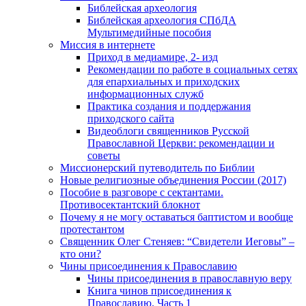
Библейская археология
Библейская археология СПбДА
Мультимедийные пособия
Миссия в интернете
Приход в медиамире, 2- изд
Рекомендации по работе в социальных сетях
для епархиальных и приходских
информационных служб
Практика создания и поддержания
приходского сайта
Видеоблоги священников Русской
Православной Церкви: рекомендации и
советы
Миссионерский путеводитель по Библии
Новые религиозные объединения России (2017)
Пособие в разговоре с сектантами.
Противосектантский блокнот
Почему я не могу оставаться баптистом и вообще
протестантом
Священник Олег Стеняев: “Свидетели Иеговы” –
кто они?
Чины присоединения к Православию
Чины присоединения в православную веру
Книга чинов присоединения к
Православию. Часть 1