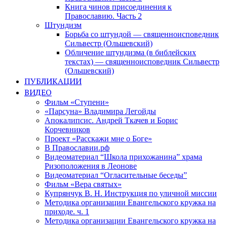
Книга чинов присоединения к
Православию. Часть 2
Штундизм
Борьба со штундой — священноисповедник
Сильвестр (Ольшевский)
Обличение штундизма (в библейских
текстах) — священноисповедник Сильвестр
(Ольшевский)
ПУБЛИКАЦИИ
ВИДЕО
Фильм «Ступени»
«Парсуна» Владимира Легойды
Апокалипсис. Андрей Ткачев и Борис
Корчевников
Проект «Расскажи мне о Боге»
В Православии.рф
Видеоматериал “Школа прихожанина” храма
Ризоположения в Леонове
Видеоматериал “Огласительные беседы”
Фильм «Вера святых»
Купрянчук В. Н. Инструкция по уличной миссии
Методика организации Евангельского кружка на
приходе. ч. 1
Методика организации Евангельского кружка на