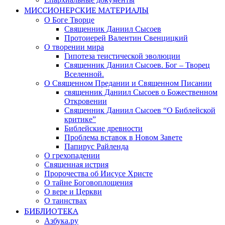
МИССИОНЕРСКИЕ МАТЕРИАЛЫ
О Боге Творце
Священник Даниил Сысоев
Протоиерей Валентин Свенцицкий
О творении мира
Гипотеза теистической эволюции
Священник Даниил Сысоев. Бог – Творец
Вселенной.
О Священном Предании и Священном Писании
священник Даниил Сысоев о Божественном
Откровении
Священник Даниил Сысоев “О Библейской
критике”
Библейские древности
Проблема вставок в Новом Завете
Папирус Райленда
О грехопадении
Священная истрия
Пророчества об Иисусе Христе
О тайне Боговоплощения
О вере и Церкви
О таинствах
БИБЛИОТЕКА
Азбука.ру