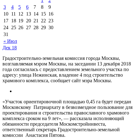
1
2
3
4
5
6
7
8
9
10
11
12
13
14
15
16
17
18
19
20
21
22
23
24
25
26
27
28
29
30
31
« Июл
Дек
18
Градостроительно-земельная комиссия города Москвы,
возглавляемая мэром Москвы, на заседании 13 декабря 2018
года согласилась с предоставлением земельного участка по
адресу: улица Нежинская, владение 4 под строительство
храмового комплекса, сообщает сайт мэра Москвы.
«Участок ориентировочной площадью 0,45 га будет передан
Московскому Патриархату в безвозмездное пользование для
проектирования и строительства православного храмового
комплекса сроком на 9 лет», — рассказала исполняющий
обязанности председателя Москомстройинвеста,
ответственный секретарь Градостроительно-земельной
комиссии Анастасия Пятова.