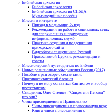
Библейская архелогия
Библейская археология
Библейская археология СПбДА
Мультимедийные пособия
Миссия в интернете
Приход в медиамире, 2- изд
Рекомендации по работе в социальных сетях
для епархиальных и приходских
информационных служб
Практика создания и поддержания
приходского сайта
Видеоблоги священников Русской
Православной Церкви: рекомендации и
советы
Миссионерский путеводитель по Библии
Новые религиозные объединения России (2017)
Пособие в разговоре с сектантами.
Противосектантский блокнот
Почему я не могу оставаться баптистом и вообще
протестантом
Священник Олег Стеняев: “Свидетели Иеговы” –
кто они?
Чины присоединения к Православию
Чины присоединения в православную веру
Книга чинов присоединения к