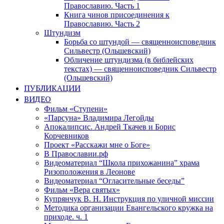
Православию. Часть 1
Книга чинов присоединения к
Православию. Часть 2
Штундизм
Борьба со штундой — священноисповедник
Сильвестр (Ольшевский)
Обличение штундизма (в библейских
текстах) — священноисповедник Сильвестр
(Ольшевский)
ПУБЛИКАЦИИ
ВИДЕО
Фильм «Ступени»
«Парсуна» Владимира Легойды
Апокалипсис. Андрей Ткачев и Борис
Корчевников
Проект «Расскажи мне о Боге»
В Православии.рф
Видеоматериал “Школа прихожанина” храма
Ризоположения в Леонове
Видеоматериал “Огласительные беседы”
Фильм «Вера святых»
Купрянчук В. Н. Инструкция по уличной миссии
Методика организации Евангельского кружка на
приходе. ч. 1