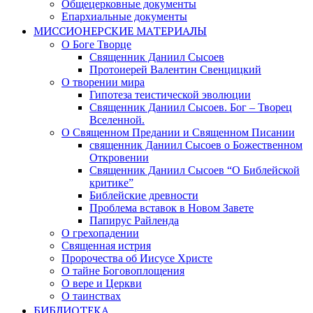
Общецерковные документы
Епархиальные документы
МИССИОНЕРСКИЕ МАТЕРИАЛЫ
О Боге Творце
Священник Даниил Сысоев
Протоиерей Валентин Свенцицкий
О творении мира
Гипотеза теистической эволюции
Священник Даниил Сысоев. Бог – Творец
Вселенной.
О Священном Предании и Священном Писании
священник Даниил Сысоев о Божественном
Откровении
Священник Даниил Сысоев “О Библейской
критике”
Библейские древности
Проблема вставок в Новом Завете
Папирус Райленда
О грехопадении
Священная истрия
Пророчества об Иисусе Христе
О тайне Боговоплощения
О вере и Церкви
О таинствах
БИБЛИОТЕКА