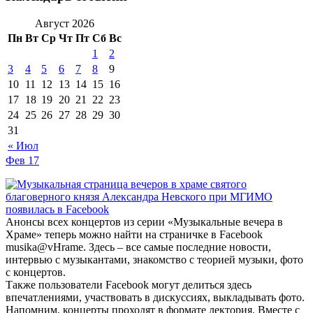
Август 2026
Пн
Вт
Ср
Чт
Пт
Сб
Вс
1
2
3
4
5
6
7
8
9
10
11
12
13
14
15
16
17
18
19
20
21
22
23
24
25
26
27
28
29
30
31
« Июл
Фев
17
Анонсы всех концертов из серии «Музыкальные вечера в
Храме» теперь можно найти на страничке в Facebook
musika@vHrame. Здесь – все самые последние новости,
интервью с музыкантами, знакомство с теорией музыки, фото
с концертов.
Также пользователи Facebook могут делиться здесь
впечатлениями, участвовать в дискуссиях, выкладывать фото.
Напомним, концерты проходят в формате лектория. Вместе с