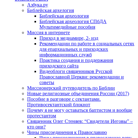
Азбука.ру
Библейская архелогия
Библейская археология
Библейская археология СПбДА
Мультимедийные пособия
Миссия в интернете
Приход в медиамире, 2- изд
Рекомендации по работе в социальных сетях
для епархиальных и приходских
информационных служб
Практика создания и поддержания
приходского сайта
Видеоблоги священников Русской
Православной Церкви: рекомендации и
советы
Миссионерский путеводитель по Библии
Новые религиозные объединения России (2017)
Пособие в разговоре с сектантами.
Противосектантский блокнот
Почему я не могу оставаться баптистом и вообще
протестантом
Священник Олег Стеняев: “Свидетели Иеговы” –
кто они?
Чины присоединения к Православию
Чины присоединения в православную веру