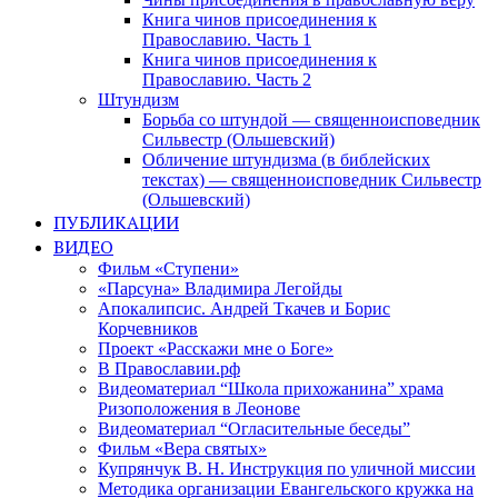
Книга чинов присоединения к
Православию. Часть 1
Книга чинов присоединения к
Православию. Часть 2
Штундизм
Борьба со штундой — священноисповедник
Сильвестр (Ольшевский)
Обличение штундизма (в библейских
текстах) — священноисповедник Сильвестр
(Ольшевский)
ПУБЛИКАЦИИ
ВИДЕО
Фильм «Ступени»
«Парсуна» Владимира Легойды
Апокалипсис. Андрей Ткачев и Борис
Корчевников
Проект «Расскажи мне о Боге»
В Православии.рф
Видеоматериал “Школа прихожанина” храма
Ризоположения в Леонове
Видеоматериал “Огласительные беседы”
Фильм «Вера святых»
Купрянчук В. Н. Инструкция по уличной миссии
Методика организации Евангельского кружка на