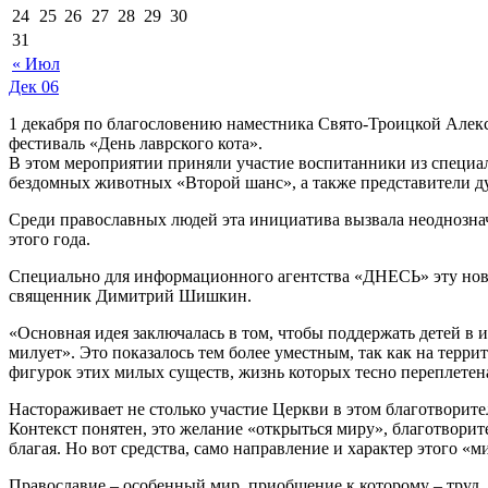
24
25
26
27
28
29
30
31
« Июл
Дек
06
1 декабря по благословению наместника Свято-Троицкой Алек
фестиваль «День лаврского кота».
В этом мероприятии приняли участие воспитанники из специа
бездомных животных «Второй шанс», а также представители д
Среди православных людей эта инициатива вызвала неоднозна
этого года.
Специально для информационного агентства «ДНЕСЬ» эту ново
священник Димитрий Шишкин.
«Основная идея заключалась в том, чтобы поддержать детей в 
милует». Это показалось тем более уместным, так как на терр
фигурок этих милых существ, жизнь которых тесно переплетен
Настораживает не столько участие Церкви в этом благотворител
Контекст понятен, это желание «открыться миру», благотвори
благая. Но вот средства, само направление и характер этого 
Православие – особенный мир, приобщение к которому – труд, 