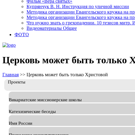
Фильм «Вера святых»
Купрянчук В. Н. Инструкция по уличной миссии
Методика организации Евангельского кружка на при
Методика организации Евангельского кружка на при
Что нужно знать о грехопадении. 10 тезисов митр.
Видеоматериалы Общее
ФОТО
Церковь может быть только 
Главная
>>
Церковь может быть только Христовой
Проекты
Викариатские миссионерские школы
Катехизические беседы
Имя России