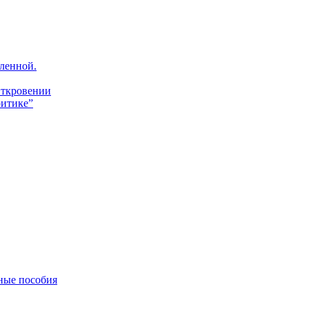
ленной.
Откровении
итике”
ные пособия