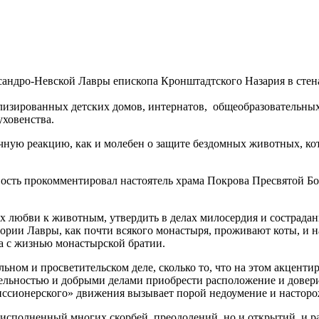
сандро-Невской Лавры епископа Кронштадтского Назария в стен
лизированных детских домов, интернатов, общеобразовательных
уховенства.
чную реакцию, как и молебен о защите бездомных животных, ко
сть прокомментировал настоятель храма Покрова Пресвятой Бо
их любви к животным, утвердить в делах милосердия и сострада
итории Лавры, как почти всякого монастыря, проживают коты, и 
а с жизнью монастырской братии.
ьном и просветительском деле, сколько то, что на этом акценти
тельностью и добрыми делами приобрести расположение и довери
«миссионерского» движения вызывает порой недоумение и настор
исполненный многих скорбей, преодолений, но и открытий, и ра