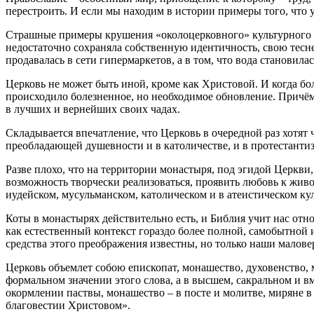
перестроить. И если мы находим в истории примеры того, что 
Страшные примеры крушения «околоцерковного» культурного ми
недостаточно сохраняла собственную идентичность, свою тесне
продавалась в сети гипермаркетов, а в том, что вода становила
Церковь не может быть иной, кроме как Христовой. И когда бо
происходило болезненное, но необходимое обновление. Причём
в лучших и вернейших своих чадах.
Складывается впечатление, что Церковь в очередной раз хотя
преобладающей душевности и в католичестве, и в протестантиз
Разве плохо, что на территории монастыря, под эгидой Церкви
возможность творчески реализоваться, проявить любовь к живо
иудейском, мусульманском, католическом и в атеистическом ку
Коты в монастырях действительно есть, и Библия учит нас отн
как естественный контекст гораздо более полной, самобытной 
средства этого преображения известны, но только наши малов
Церковь объемлет собою епископат, монашество, духовенство, 
формальном значении этого слова, а в высшем, сакральном и в
окормлении паствы, монашество – в посте и молитве, миряне в 
благовестии Христовом».