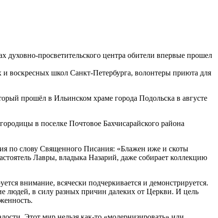
ах духовно-просветительского центра обители впервые прошел
 и воскресных школ Санкт-Петербурга, волонтеры приюта для
торый прошёл в Ильинском храме города Подольска в августе
городицы в поселке Почтовое Бахчисарайского района
ния по слову Священного Писания: «Блажен иже и скоты
настоятель Лавры, владыка Назарий, даже собирает коллекцию
руется внимание, всячески подчеркивается и демонстрируется.
е людей, в силу разных причин далеких от Церкви. И цель
оженность.
дости. Этот мир нельзя как-то «модернизировать» или