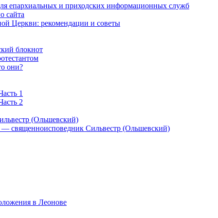
 для епархиальных и приходских информационных служб
о сайта
ой Церкви: рекомендации и советы
ский блокнот
ротестантом
то они?
Часть 1
Часть 2
ильвестр (Ольшевский)
) — священноисповедник Сильвестр (Ольшевский)
оложения в Леонове