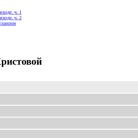
ходе. ч. 1
ходе. ч. 2
 Илаирон
Христовой