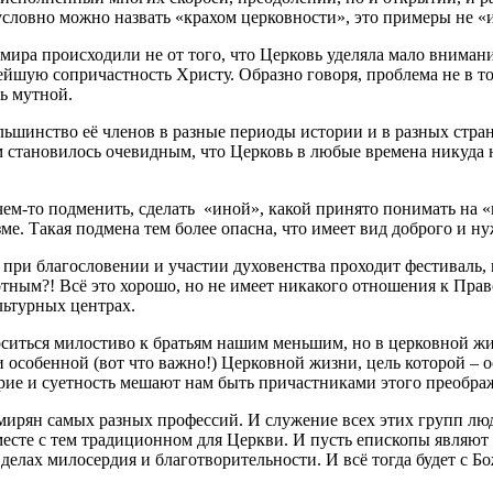
условно можно назвать «крахом церковности», это примеры не «и
ра происходили не от того, что Церковь уделяла мало внимания
йшую сопричастность Христу. Образно говоря, проблема не в том
сь мутной.
льшинство её членов в разные периоды истории и в разных стра
 становилось очевидным, что Церковь в любые времена никуда н
т чем-то подменить, сделать «иной», какой принято понимать н
ме. Такая подмена тем более опасна, что имеет вид доброго и н
, при благословении и участии духовенства проходит фестиваль
тным?! Всё это хорошо, но не имеет никакого отношения к Прав
льтурных центрах.
оситься милостиво к братьям нашим меньшим, но в церковной жи
и особенной (вот что важно!) Церковной жизни, цель которой –
ерие и суетность мешают нам быть причастниками этого преобр
мирян самых разных профессий. И служение всех этих групп люд
месте с тем традиционном для Церкви. И пусть епископы являют
делах милосердия и благотворительности. И всё тогда будет с Б