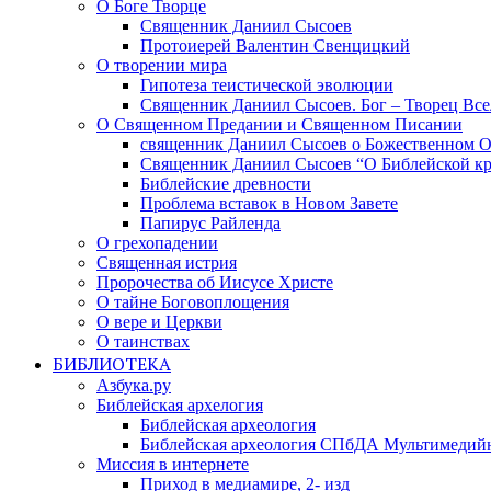
О Боге Творце
Священник Даниил Сысоев
Протоиерей Валентин Свенцицкий
О творении мира
Гипотеза теистической эволюции
Священник Даниил Сысоев. Бог – Творец Все
О Священном Предании и Священном Писании
священник Даниил Сысоев о Божественном 
Священник Даниил Сысоев “О Библейской кр
Библейские древности
Проблема вставок в Новом Завете
Папирус Райленда
О грехопадении
Священная истрия
Пророчества об Иисусе Христе
О тайне Боговоплощения
О вере и Церкви
О таинствах
БИБЛИОТЕКА
Азбука.ру
Библейская архелогия
Библейская археология
Библейская археология СПбДА Мультимедий
Миссия в интернете
Приход в медиамире, 2- изд