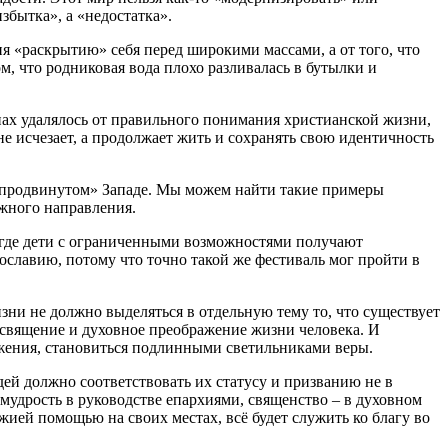
збытка», а «недостатка».
 «раскрытию» себя перед широкими массами, а от того, что
, что родниковая вода плохо разливалась в бутылки и
нах удалялось от правильного понимания христианской жизни,
е исчезает, а продолжает жить и сохранять свою идентичность
а «продвинутом» Западе. Мы можем найти такие примеры
ужного направления.
, где дети с ограниченными возможностями получают
ославию, потому что точно такой же фестиваль мог пройти в
зни не должно выделяться в отдельную тему то, что существует
 освящение и духовное преображение жизни человека. И
ажения, становиться подлинными светильниками веры.
ей должно соответствовать их статусу и призванию не в
 мудрость в руководстве епархиями, священство – в духовном
ожией помощью на своих местах, всё будет служить ко благу во