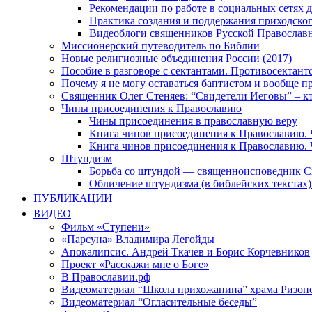
Рекомендации по работе в социальных сетях
Практика создания и поддержания приходског
Видеоблоги священников Русской Православн
Миссионерский путеводитель по Библии
Новые религиозные объединения России (2017)
Пособие в разговоре с сектантами. Противосектант
Почему я не могу оставаться баптистом и вообще п
Священник Олег Стеняев: “Свидетели Иеговы” – к
Чины присоединения к Православию
Чины присоединения в православную веру
Книга чинов присоединения к Православию. 
Книга чинов присоединения к Православию. 
Штундизм
Борьба со штундой — священноисповедник С
Обличение штундизма (в библейских текстах
ПУБЛИКАЦИИ
ВИДЕО
Фильм «Ступени»
«Парсуна» Владимира Легойды
Апокалипсис. Андрей Ткачев и Борис Корчевников
Проект «Расскажи мне о Боге»
В Православии.рф
Видеоматериал “Школа прихожанина” храма Ризоп
Видеоматериал “Огласительные беседы”