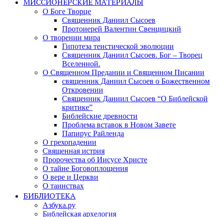
МИССИОНЕРСКИЕ МАТЕРИАЛЫ
О Боге Творце
Священник Даниил Сысоев
Протоиерей Валентин Свенцицкий
О творении мира
Гипотеза теистической эволюции
Священник Даниил Сысоев. Бог – Творец
Вселенной.
О Священном Предании и Священном Писании
священник Даниил Сысоев о Божественном
Откровении
Священник Даниил Сысоев “О Библейской
критике”
Библейские древности
Проблема вставок в Новом Завете
Папирус Райленда
О грехопадении
Священная истрия
Пророчества об Иисусе Христе
О тайне Боговоплощения
О вере и Церкви
О таинствах
БИБЛИОТЕКА
Азбука.ру
Библейская архелогия