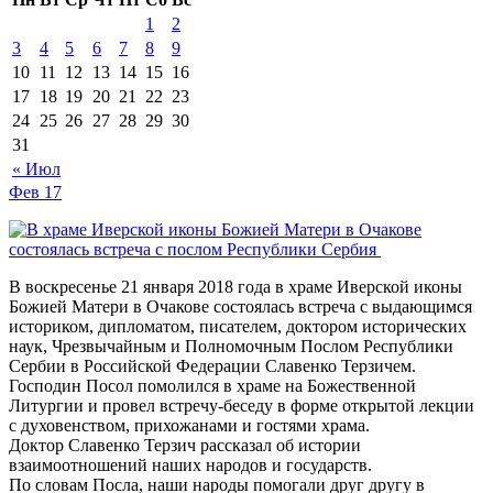
1
2
3
4
5
6
7
8
9
10
11
12
13
14
15
16
17
18
19
20
21
22
23
24
25
26
27
28
29
30
31
« Июл
Фев
17
В воскресенье 21 января 2018 года в храме Иверской иконы
Божией Матери в Очакове состоялась встреча с выдающимся
историком, дипломатом, писателем, доктором исторических
наук, Чрезвычайным и Полномочным Послом Республики
Сербии в Российской Федерации Славенко Терзичем.
Господин Посол помолился в храме на Божественной
Литургии и провел встречу-беседу в форме открытой лекции
с духовенством, прихожанами и гостями храма.
Доктор Славенко Терзич рассказал об истории
взаимоотношений наших народов и государств.
По словам Посла, наши народы помогали друг другу в