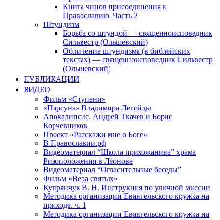
Книга чинов присоединения к
Православию. Часть 2
Штундизм
Борьба со штундой — священноисповедник
Сильвестр (Ольшевский)
Обличение штундизма (в библейских
текстах) — священноисповедник Сильвестр
(Ольшевский)
ПУБЛИКАЦИИ
ВИДЕО
Фильм «Ступени»
«Парсуна» Владимира Легойды
Апокалипсис. Андрей Ткачев и Борис
Корчевников
Проект «Расскажи мне о Боге»
В Православии.рф
Видеоматериал “Школа прихожанина” храма
Ризоположения в Леонове
Видеоматериал “Огласительные беседы”
Фильм «Вера святых»
Купрянчук В. Н. Инструкция по уличной миссии
Методика организации Евангельского кружка на
приходе. ч. 1
Методика организации Евангельского кружка на