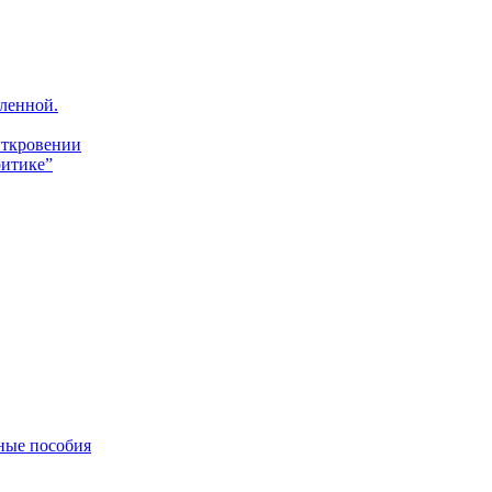
ленной.
Откровении
итике”
ные пособия