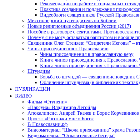
Рекомендации по работе в социальных сетях
Практика создания и поддержания приходског
Видеоблоги священников Русской Православн
Миссионерский путеводитель по Библии
Новые религиозные объединения России (2017)
Пособие в разговоре с сектантами. Противосектант
Почему я не могу оставаться баптистом и вообще п
Священник Олег Стеняев: “Свидетели Иеговы” – к
Чины присоединения к Православию
Чины присоединения в православную веру
Книга чинов присоединения к Православию. 
Книга чинов присоединения к Православию. 
Штундизм
Борьба со штундой — священноисповедник С
Обличение штундизма (в библейских текстах
ПУБЛИКАЦИИ
ВИДЕО
Фильм «Ступени»
«Парсуна» Владимира Легойды
Апокалипсис. Андрей Ткачев и Борис Корчевников
Проект «Расскажи мне о Боге»
В Православии.рф
Видеоматериал “Школа прихожанина” храма Ризоп
Видеоматериал “Огласительные беседы”