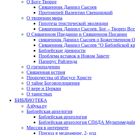
О Боге Творце
Священник Даниил Сысоев
Протоиерей Валентин Свенцицкий
О творении мира
Гипотеза теистической эволюции
Священник Даниил Сысоев. Бог – Творец Все
О Священном Предании и Священном Писании
священник Даниил Сысоев о Божественном 
Священник Даниил Сысоев “О Библейской кр
Библейские древности
Проблема вставок в Новом Завете
Папирус Райленда
О грехопадении
Священная истрия
Пророчества об Иисусе Христе
О тайне Боговоплощения
О вере и Церкви
О таинствах
БИБЛИОТЕКА
Азбука.ру
Библейская архелогия
Библейская археология
Библейская археология СПбДА Мультимедий
Миссия в интернете
Приход в медиамире, 2- изд