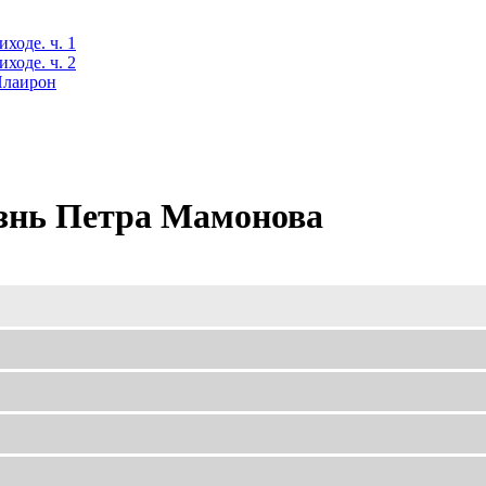
ходе. ч. 1
ходе. ч. 2
 Илаирон
знь Петра Мамонова