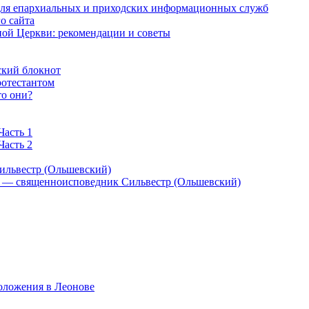
 для епархиальных и приходских информационных служб
о сайта
ой Церкви: рекомендации и советы
ский блокнот
ротестантом
то они?
Часть 1
Часть 2
ильвестр (Ольшевский)
) — священноисповедник Сильвестр (Ольшевский)
оложения в Леонове