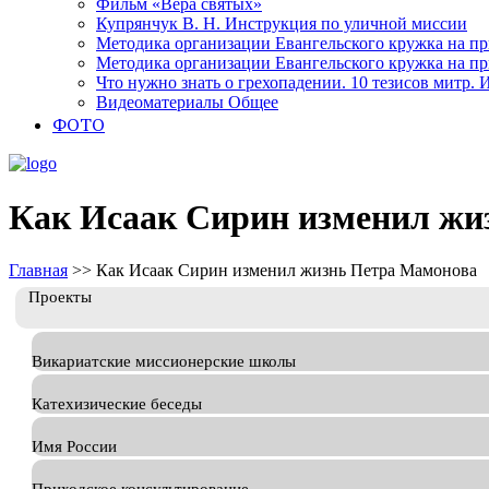
Фильм «Вера святых»
Купрянчук В. Н. Инструкция по уличной миссии
Методика организации Евангельского кружка на при
Методика организации Евангельского кружка на при
Что нужно знать о грехопадении. 10 тезисов митр.
Видеоматериалы Общее
ФОТО
Как Исаак Сирин изменил жи
Главная
>>
Как Исаак Сирин изменил жизнь Петра Мамонова
Проекты
Викариатские миссионерские школы
Катехизические беседы
Имя России