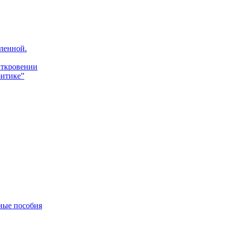
ленной.
Откровении
итике”
ные пособия