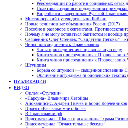
Рекомендации по работе в социальных сетях
Практика создания и поддержания приходског
Видеоблоги священников Русской Православн
Миссионерский путеводитель по Библии
Новые религиозные объединения России (2017)
Пособие в разговоре с сектантами. Противосектант
Почему я не могу оставаться баптистом и вообще п
Священник Олег Стеняев: “Свидетели Иеговы” – к
Чины присоединения к Православию
Чины присоединения в православную веру
Книга чинов присоединения к Православию. 
Книга чинов присоединения к Православию. 
Штундизм
Борьба со штундой — священноисповедник С
Обличение штундизма (в библейских текстах
ПУБЛИКАЦИИ
ВИДЕО
Фильм «Ступени»
«Парсуна» Владимира Легойды
Апокалипсис. Андрей Ткачев и Борис Корчевников
Проект «Расскажи мне о Боге»
В Православии.рф
Видеоматериал “Школа прихожанина” храма Ризоп
Видеоматериал “Огласительные беседы”