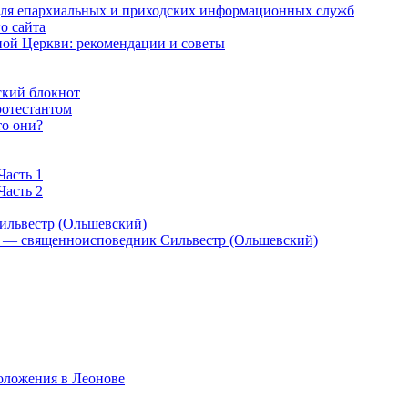
 для епархиальных и приходских информационных служб
о сайта
ой Церкви: рекомендации и советы
ский блокнот
ротестантом
то они?
Часть 1
Часть 2
ильвестр (Ольшевский)
) — священноисповедник Сильвестр (Ольшевский)
оложения в Леонове