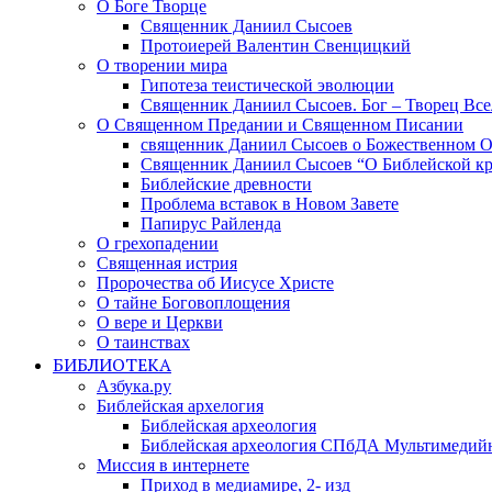
О Боге Творце
Священник Даниил Сысоев
Протоиерей Валентин Свенцицкий
О творении мира
Гипотеза теистической эволюции
Священник Даниил Сысоев. Бог – Творец Все
О Священном Предании и Священном Писании
священник Даниил Сысоев о Божественном 
Священник Даниил Сысоев “О Библейской кр
Библейские древности
Проблема вставок в Новом Завете
Папирус Райленда
О грехопадении
Священная истрия
Пророчества об Иисусе Христе
О тайне Боговоплощения
О вере и Церкви
О таинствах
БИБЛИОТЕКА
Азбука.ру
Библейская архелогия
Библейская археология
Библейская археология СПбДА Мультимедий
Миссия в интернете
Приход в медиамире, 2- изд