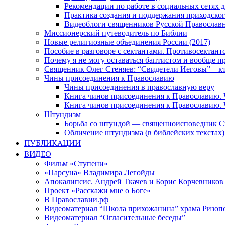
Рекомендации по работе в социальных сетях
Практика создания и поддержания приходског
Видеоблоги священников Русской Православн
Миссионерский путеводитель по Библии
Новые религиозные объединения России (2017)
Пособие в разговоре с сектантами. Противосектант
Почему я не могу оставаться баптистом и вообще п
Священник Олег Стеняев: “Свидетели Иеговы” – к
Чины присоединения к Православию
Чины присоединения в православную веру
Книга чинов присоединения к Православию. 
Книга чинов присоединения к Православию. 
Штундизм
Борьба со штундой — священноисповедник С
Обличение штундизма (в библейских текстах
ПУБЛИКАЦИИ
ВИДЕО
Фильм «Ступени»
«Парсуна» Владимира Легойды
Апокалипсис. Андрей Ткачев и Борис Корчевников
Проект «Расскажи мне о Боге»
В Православии.рф
Видеоматериал “Школа прихожанина” храма Ризоп
Видеоматериал “Огласительные беседы”