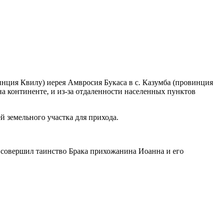
инция Квилу) иерея Амвросия Букаса в с. Казумба (провинция
а континенте, и из-за отдаленности населенных пунктов
й земельного участка для прихода.
е совершил таинство Брака прихожанина Иоанна и его