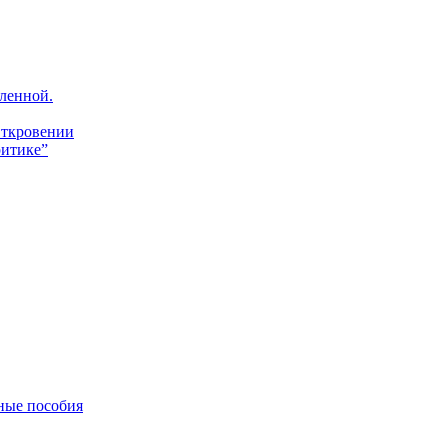
ленной.
Откровении
итике”
ные пособия