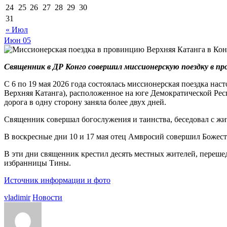
24
25
26
27
28
29
30
31
« Июл
Июн
05
Священник в ДР Конго совершил миссионерскую поездку в п
С 6 по 19 мая 2026 года состоялась миссионерская поездка на
Верхняя Катанга), расположенное на юге Демократической Респ
дорога в одну сторону заняла более двух дней.
Священник совершал богослужения и таинства, беседовал с жит
В воскресные дни 10 и 17 мая отец Амвросий совершил Боже
В эти дни священник крестил десять местных жителей, переше
избранницы Тины.
Источник информации и фото
vladimir
Новости