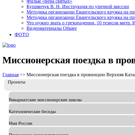
Фильм «Вера святых»
Купрянчук В. Н. Инструкция по уличной миссии
Методика организации Евангельского кружка на при
Методика организации Евангельского кружка на при
Что нужно знать о грехопадении. 10 тезисов митр.
Видеоматериалы Общее
ФОТО
Миссионерская поездка в про
Главная
>>
Миссионерская поездка в провинцию Верхняя Ката
Проекты
Викариатские миссионерские школы
Катехизические беседы
Имя России