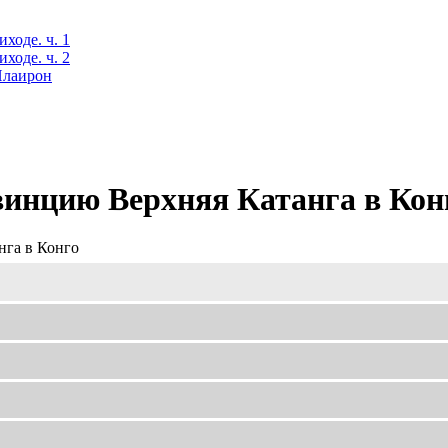
ходе. ч. 1
ходе. ч. 2
 Илаирон
винцию Верхняя Катанга в Кон
нга в Конго