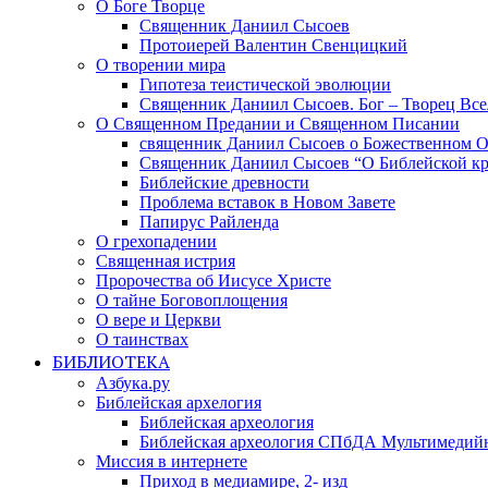
О Боге Творце
Священник Даниил Сысоев
Протоиерей Валентин Свенцицкий
О творении мира
Гипотеза теистической эволюции
Священник Даниил Сысоев. Бог – Творец Все
О Священном Предании и Священном Писании
священник Даниил Сысоев о Божественном 
Священник Даниил Сысоев “О Библейской кр
Библейские древности
Проблема вставок в Новом Завете
Папирус Райленда
О грехопадении
Священная истрия
Пророчества об Иисусе Христе
О тайне Боговоплощения
О вере и Церкви
О таинствах
БИБЛИОТЕКА
Азбука.ру
Библейская архелогия
Библейская археология
Библейская археология СПбДА Мультимедий
Миссия в интернете
Приход в медиамире, 2- изд