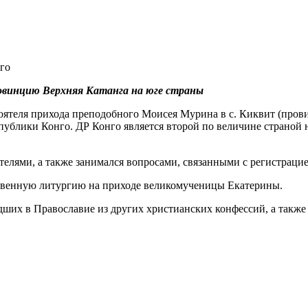
ровинцию Верхняя Катанга на юге страны
стоятеля прихода преподобного Моисея Мурина в с. Киквит (пров
ублики Конго. ДР Конго является второй по величине страной н
елями, а также занимался вопросами, связанными с регистрацие
ственную литургию на приходе великомученицы Екатерины.
дших в Православие из других христианских конфессий, а такж