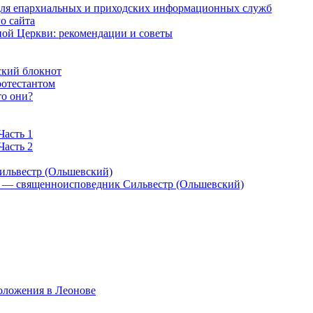
 для епархиальных и приходских информационных служб
о сайта
ой Церкви: рекомендации и советы
ский блокнот
ротестантом
то они?
Часть 1
Часть 2
ильвестр (Ольшевский)
) — священноисповедник Сильвестр (Ольшевский)
оложения в Леонове