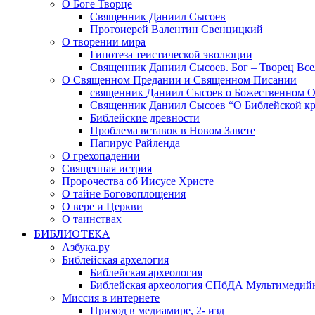
О Боге Творце
Священник Даниил Сысоев
Протоиерей Валентин Свенцицкий
О творении мира
Гипотеза теистической эволюции
Священник Даниил Сысоев. Бог – Творец Все
О Священном Предании и Священном Писании
священник Даниил Сысоев о Божественном 
Священник Даниил Сысоев “О Библейской кр
Библейские древности
Проблема вставок в Новом Завете
Папирус Райленда
О грехопадении
Священная истрия
Пророчества об Иисусе Христе
О тайне Боговоплощения
О вере и Церкви
О таинствах
БИБЛИОТЕКА
Азбука.ру
Библейская архелогия
Библейская археология
Библейская археология СПбДА Мультимедий
Миссия в интернете
Приход в медиамире, 2- изд