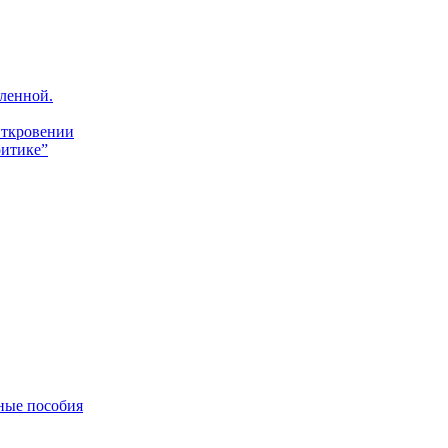
ленной.
Откровении
итике”
ные пособия