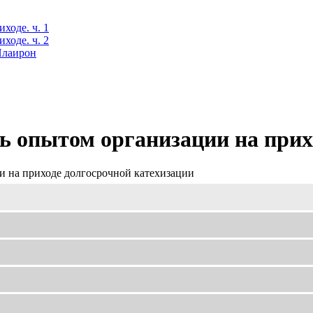
ходе. ч. 1
ходе. ч. 2
 Илаирон
 опытом организации на прихо
 на приходе долгосрочной катехизации