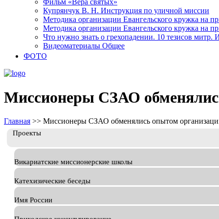
Фильм «Вера святых»
Купрянчук В. Н. Инструкция по уличной миссии
Методика организации Евангельского кружка на при
Методика организации Евангельского кружка на при
Что нужно знать о грехопадении. 10 тезисов митр.
Видеоматериалы Общее
ФОТО
Миссионеры СЗАО обменялись
Главная
>>
Миссионеры СЗАО обменялись опытом организации
Проекты
Викариатские миссионерские школы
Катехизические беседы
Имя России