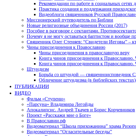
Рекомендации по работе в социальных сетях
Практика создания и поддержания приходског
Видеоблоги священников Русской Православн
Миссионерский путеводитель по Библии
Новые религиозные объединения России (2017)
Пособие в разговоре с сектантами. Противосектант
Почему я не могу оставаться баптистом и вообще п
Священник Олег Стеняев: “Свидетели Иеговы” – к
Чины присоединения к Православию
Чины присоединения в православную веру
Книга чинов присоединения к Православию. 
Книга чинов присоединения к Православию. 
Штундизм
Борьба со штундой — священноисповедник С
Обличение штундизма (в библейских текстах
ПУБЛИКАЦИИ
ВИДЕО
Фильм «Ступени»
«Парсуна» Владимира Легойды
Апокалипсис. Андрей Ткачев и Борис Корчевников
Проект «Расскажи мне о Боге»
В Православии.рф
Видеоматериал “Школа прихожанина” храма Ризоп
Видеоматериал “Огласительные беседы”