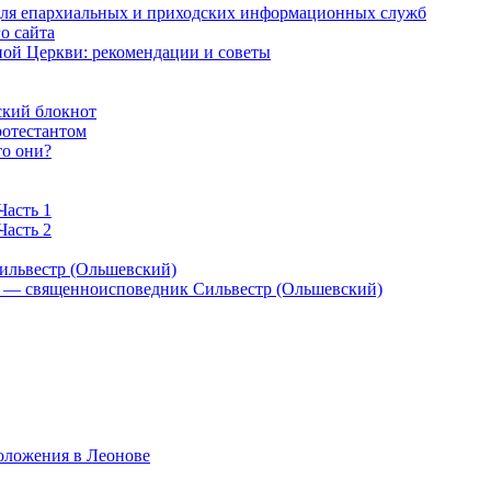
 для епархиальных и приходских информационных служб
о сайта
ой Церкви: рекомендации и советы
ский блокнот
ротестантом
то они?
Часть 1
Часть 2
ильвестр (Ольшевский)
) — священноисповедник Сильвестр (Ольшевский)
оложения в Леонове