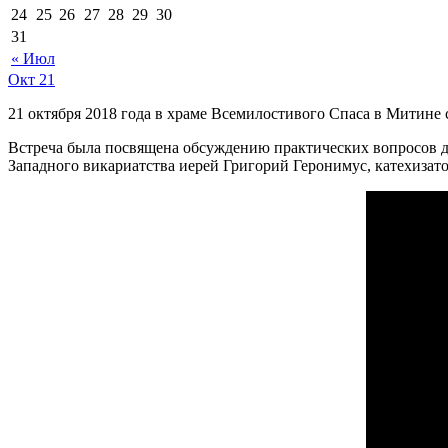
24
25
26
27
28
29
30
31
« Июл
Окт
21
21 октября 2018 года в храме Всемилостивого Спаса в Митине
Встреча была посвящена обсуждению практических вопросов до
Западного викариатства иерей Григорий Геронимус, катехизат