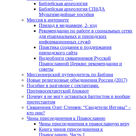
Библейская археология
Библейская археология СПбДА
Мультимедийные пособия
Миссия в интернете
Приход в медиамире, 2- изд
Рекомендации по работе в социальных сетях
для епархиальных и приходских
информационных служб
Практика создания и поддержания
приходского сайта
Видеоблоги священников Русской
Православной Церкви: рекомендации и
советы
Миссионерский путеводитель по Библии
Новые религиозные объединения России (2017)
Пособие в разговоре с сектантами.
Противосектантский блокнот
Почему я не могу оставаться баптистом и вообще
протестантом
Священник Олег Стеняев: “Свидетели Иеговы” –
кто они?
Чины присоединения к Православию
Чины присоединения в православную веру
Книга чинов присоединения к
Православию. Часть 1