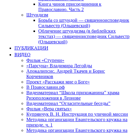
Книга чинов присоединения к
Православию. Часть 2
Штундизм
Борьба со штундой — священноисповедник
Сильвестр (Ольшевский)
Обличение штундизма (в библейских
текстах) — священноисповедник Сильвестр
(Ольшевский)
ПУБЛИКАЦИИ
ВИДЕО
Фильм «Ступени»
«Парсуна» Владимира Легойды
Апокалипсис. Андрей Ткачев и Борис
Корчевников
Проект «Расскажи мне о Боге»
В Православии.рф
Видеоматериал “Школа прихожанина” храма
Ризоположения в Леонове
Видеоматериал “Огласительные беседы”
Фильм «Вера святых»
Купрянчук В. Н. Инструкция по уличной миссии
Методика организации Евангельского кружка на
приходе. ч. 1
Методика организации Евангельского кружка на