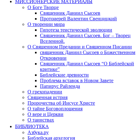
МИССИОНЕРСКИЕ МАТЕРИАЛЫ
О Боге Творце
Священник Даниил Сысоев
Протоиерей Валентин Свенцицкий
О творении мира
Гипотеза теистической эволюции
Священник Даниил Сысоев. Бог – Творец
Вселенной.
О Священном Предании и Священном Писании
священник Даниил Сысоев о Божественном
Откровении
Священник Даниил Сысоев “О Библейской
критике”
Библейские древности
Проблема вставок в Новом Завете
Папирус Райленда
О грехопадении
Священная истрия
Пророчества об Иисусе Христе
О тайне Боговоплощения
О вере и Церкви
О таинствах
БИБЛИОТЕКА
Азбука.ру
Библейская архелогия