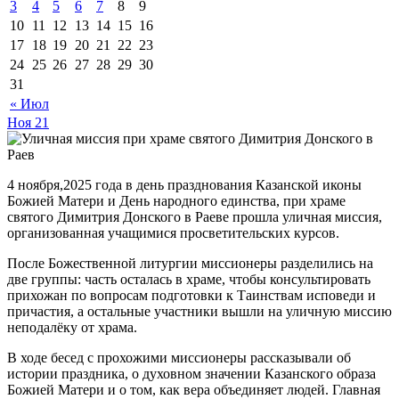
3
4
5
6
7
8
9
10
11
12
13
14
15
16
17
18
19
20
21
22
23
24
25
26
27
28
29
30
31
« Июл
Ноя
21
4 ноября,2025 года в день празднования Казанской иконы
Божией Матери и День народного единства, при храме
святого Димитрия Донского в Раеве прошла уличная миссия,
организованная учащимися просветительских курсов.
После Божественной литургии миссионеры разделились на
две группы: часть осталась в храме, чтобы консультировать
прихожан по вопросам подготовки к Таинствам исповеди и
причастия, а остальные участники вышли на уличную миссию
неподалёку от храма.
В ходе бесед с прохожими миссионеры рассказывали об
истории праздника, о духовном значении Казанского образа
Божией Матери и о том, как вера объединяет людей. Главная