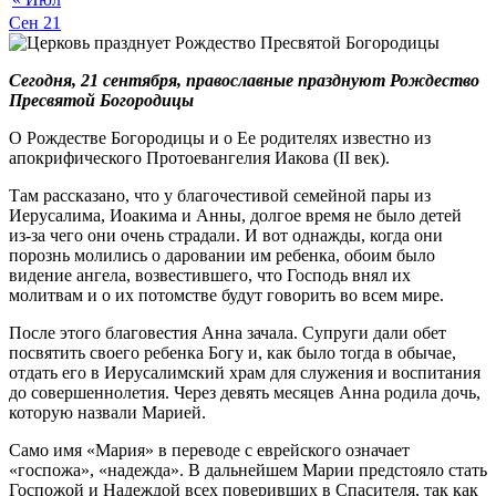
Сен
21
Сегодня, 21 сентября, православные празднуют Рождество
Пресвятой Богородицы
О Рождестве Богородицы и о Ее родителях известно из
апокрифического Протоевангелия Иакова (II век).
Там рассказано, что у благочестивой семейной пары из
Иерусалима, Иоакима и Анны, долгое время не было детей
из-за чего они очень страдали. И вот однажды, когда они
порознь молились о даровании им ребенка, обоим было
видение ангела, возвестившего, что Господь внял их
молитвам и о их потомстве будут говорить во всем мире.
После этого благовестия Анна зачала. Супруги дали обет
посвятить своего ребенка Богу и, как было тогда в обычае,
отдать его в Иерусалимский храм для служения и воспитания
до совершеннолетия. Через девять месяцев Анна родила дочь,
которую назвали Марией.
Само имя «Мария» в переводе с еврейского означает
«госпожа», «надежда». В дальнейшем Марии предстояло стать
Госпожой и Надеждой всех поверивших в Спасителя, так как