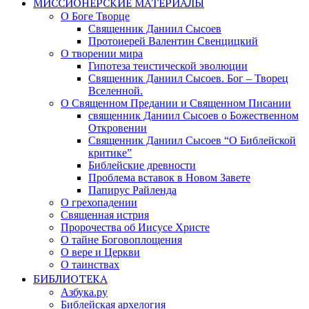
МИССИОНЕРСКИЕ МАТЕРИАЛЫ
О Боге Творце
Священник Даниил Сысоев
Протоиерей Валентин Свенцицкий
О творении мира
Гипотеза теистической эволюции
Священник Даниил Сысоев. Бог – Творец
Вселенной.
О Священном Предании и Священном Писании
священник Даниил Сысоев о Божественном
Откровении
Священник Даниил Сысоев “О Библейской
критике”
Библейские древности
Проблема вставок в Новом Завете
Папирус Райленда
О грехопадении
Священная истрия
Пророчества об Иисусе Христе
О тайне Боговоплощения
О вере и Церкви
О таинствах
БИБЛИОТЕКА
Азбука.ру
Библейская архелогия