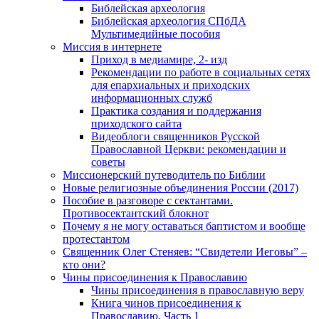
Библейская археология
Библейская археология СПбДА
Мультимедийные пособия
Миссия в интернете
Приход в медиамире, 2- изд
Рекомендации по работе в социальных сетях
для епархиальных и приходских
информационных служб
Практика создания и поддержания
приходского сайта
Видеоблоги священников Русской
Православной Церкви: рекомендации и
советы
Миссионерский путеводитель по Библии
Новые религиозные объединения России (2017)
Пособие в разговоре с сектантами.
Противосектантский блокнот
Почему я не могу оставаться баптистом и вообще
протестантом
Священник Олег Стеняев: “Свидетели Иеговы” –
кто они?
Чины присоединения к Православию
Чины присоединения в православную веру
Книга чинов присоединения к
Православию. Часть 1