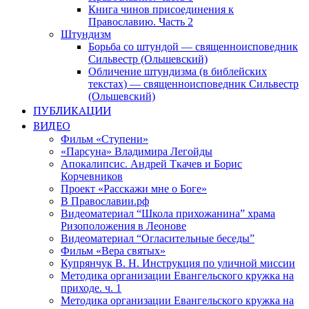
Книга чинов присоединения к
Православию. Часть 2
Штундизм
Борьба со штундой — священноисповедник
Сильвестр (Ольшевский)
Обличение штундизма (в библейских
текстах) — священноисповедник Сильвестр
(Ольшевский)
ПУБЛИКАЦИИ
ВИДЕО
Фильм «Ступени»
«Парсуна» Владимира Легойды
Апокалипсис. Андрей Ткачев и Борис
Корчевников
Проект «Расскажи мне о Боге»
В Православии.рф
Видеоматериал “Школа прихожанина” храма
Ризоположения в Леонове
Видеоматериал “Огласительные беседы”
Фильм «Вера святых»
Купрянчук В. Н. Инструкция по уличной миссии
Методика организации Евангельского кружка на
приходе. ч. 1
Методика организации Евангельского кружка на