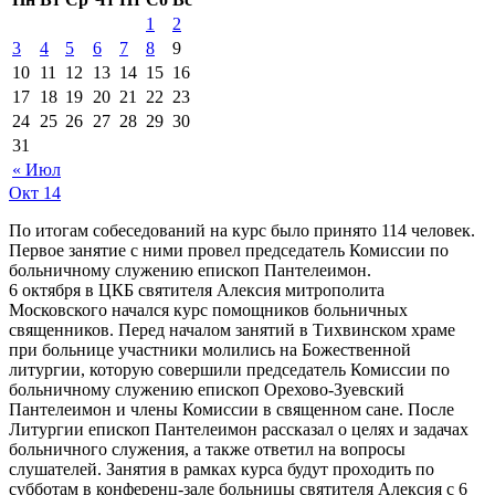
1
2
3
4
5
6
7
8
9
10
11
12
13
14
15
16
17
18
19
20
21
22
23
24
25
26
27
28
29
30
31
« Июл
Окт
14
По итогам собеседований на курс было принято 114 человек.
Первое занятие с ними провел председатель Комиссии по
больничному служению епископ Пантелеимон.
6 октября в ЦКБ святителя Алексия митрополита
Московского начался курс помощников больничных
священников. Перед началом занятий в Тихвинском храме
при больнице участники молились на Божественной
литургии, которую совершили председатель Комиссии по
больничному служению епископ Орехово-Зуевский
Пантелеимон и члены Комиссии в священном сане. После
Литургии епископ Пантелеимон рассказал о целях и задачах
больничного служения, а также ответил на вопросы
слушателей. Занятия в рамках курса будут проходить по
субботам в конференц-зале больницы святителя Алексия с 6