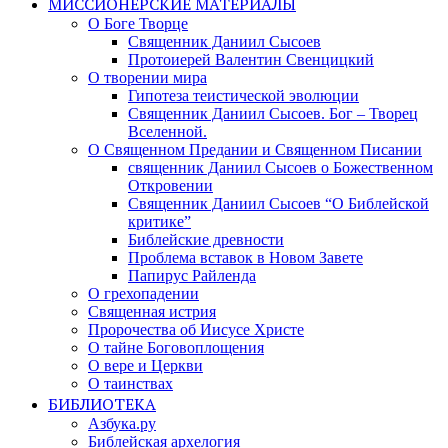
МИССИОНЕРСКИЕ МАТЕРИАЛЫ
О Боге Творце
Священник Даниил Сысоев
Протоиерей Валентин Свенцицкий
О творении мира
Гипотеза теистической эволюции
Священник Даниил Сысоев. Бог – Творец
Вселенной.
О Священном Предании и Священном Писании
священник Даниил Сысоев о Божественном
Откровении
Священник Даниил Сысоев “О Библейской
критике”
Библейские древности
Проблема вставок в Новом Завете
Папирус Райленда
О грехопадении
Священная истрия
Пророчества об Иисусе Христе
О тайне Боговоплощения
О вере и Церкви
О таинствах
БИБЛИОТЕКА
Азбука.ру
Библейская архелогия