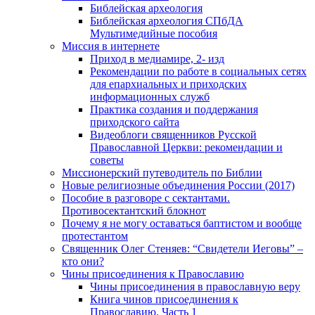
Библейская археология
Библейская археология СПбДА
Мультимедийные пособия
Миссия в интернете
Приход в медиамире, 2- изд
Рекомендации по работе в социальных сетях
для епархиальных и приходских
информационных служб
Практика создания и поддержания
приходского сайта
Видеоблоги священников Русской
Православной Церкви: рекомендации и
советы
Миссионерский путеводитель по Библии
Новые религиозные объединения России (2017)
Пособие в разговоре с сектантами.
Противосектантский блокнот
Почему я не могу оставаться баптистом и вообще
протестантом
Священник Олег Стеняев: “Свидетели Иеговы” –
кто они?
Чины присоединения к Православию
Чины присоединения в православную веру
Книга чинов присоединения к
Православию. Часть 1