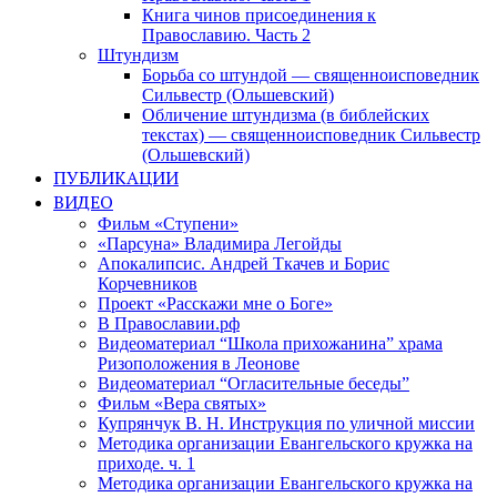
Книга чинов присоединения к
Православию. Часть 2
Штундизм
Борьба со штундой — священноисповедник
Сильвестр (Ольшевский)
Обличение штундизма (в библейских
текстах) — священноисповедник Сильвестр
(Ольшевский)
ПУБЛИКАЦИИ
ВИДЕО
Фильм «Ступени»
«Парсуна» Владимира Легойды
Апокалипсис. Андрей Ткачев и Борис
Корчевников
Проект «Расскажи мне о Боге»
В Православии.рф
Видеоматериал “Школа прихожанина” храма
Ризоположения в Леонове
Видеоматериал “Огласительные беседы”
Фильм «Вера святых»
Купрянчук В. Н. Инструкция по уличной миссии
Методика организации Евангельского кружка на
приходе. ч. 1
Методика организации Евангельского кружка на