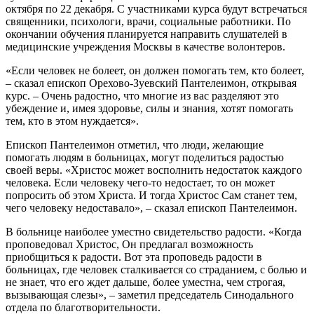
октября по 22 декабря. С участниками курса будут встречаться
священники, психологи, врачи, социальные работники. По
окончании обучения планируется направить слушателей в
медицинские учреждения Москвы в качестве волонтеров.
«Если человек не болеет, он должен помогать тем, кто болеет,
– сказал епископ Орехово-Зуевский Пантелеимон, открывая
курс. – Очень радостно, что многие из вас разделяют это
убеждение и, имея здоровье, силы и знания, хотят помогать
тем, кто в этом нуждается».
Епископ Пантелеимон отметил, что люди, желающие
помогать людям в больницах, могут поделиться радостью
своей веры. «Христос может восполнить недостаток каждого
человека. Если человеку чего-то недостает, то он может
попросить об этом Христа. И тогда Христос Сам станет тем,
чего человеку недоставало», – сказал епископ Пантелеимон.
В больнице наиболее уместно свидетельство радости. «Когда
проповедовал Христос, Он предлагал возможность
приобщиться к радости. Вот эта проповедь радости в
больницах, где человек сталкивается со страданием, с болью и
не знает, что его ждет дальше, более уместна, чем строгая,
вызывающая слезы», – заметил председатель Синодального
отдела по благотворительности.