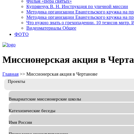
Фильм «Вера святых»
Купрянчук В. Н. Инструкция по уличной миссии
Методика организации Евангельского кружка на при
Методика организации Евангельского кружка на при
Что нужно знать о грехопадении. 10 тезисов митр.
Видеоматериалы Общее
ФОТО
Миссионерская акция в Черта
Главная
>>
Миссионерская акция в Чертанове
Проекты
Викариатские миссионерские школы
Катехизические беседы
Имя России