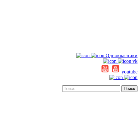
Однокласники
vk
youtube
Искать: