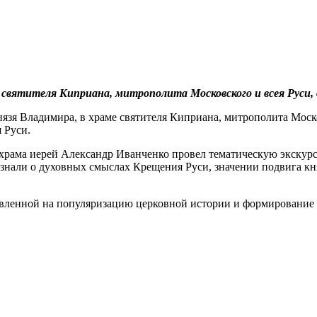
 святителя Киприана, митрополита Московского и всея Руси,
нязя Владимира, в храме святителя Киприана, митрополита Моско
 Руси.
 храма иерей Александр Иванченко провел тематическую экскур
узнали о духовных смыслах Крещения Руси, значении подвига к
авленной на популяризацию церковной истории и формирование