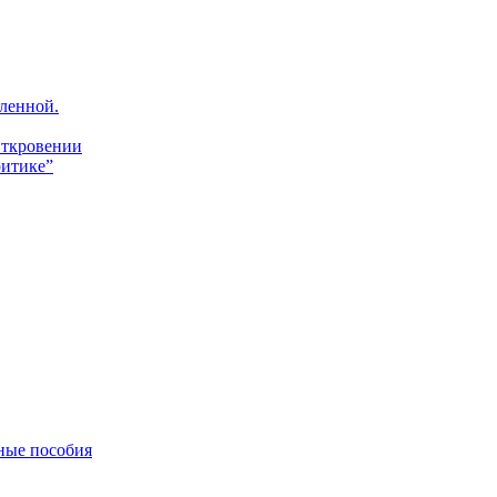
ленной.
Откровении
итике”
ные пособия