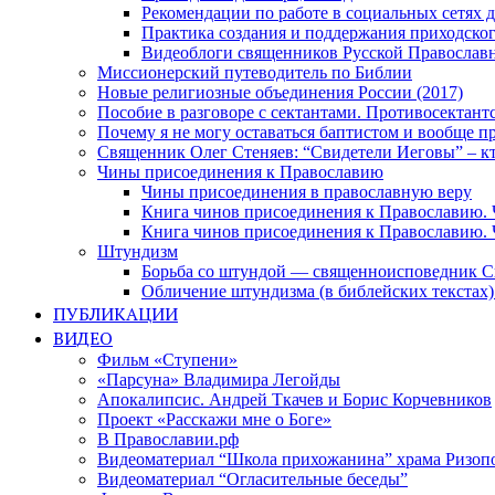
Рекомендации по работе в социальных сетях
Практика создания и поддержания приходског
Видеоблоги священников Русской Православн
Миссионерский путеводитель по Библии
Новые религиозные объединения России (2017)
Пособие в разговоре с сектантами. Противосектант
Почему я не могу оставаться баптистом и вообще п
Священник Олег Стеняев: “Свидетели Иеговы” – к
Чины присоединения к Православию
Чины присоединения в православную веру
Книга чинов присоединения к Православию. 
Книга чинов присоединения к Православию. 
Штундизм
Борьба со штундой — священноисповедник С
Обличение штундизма (в библейских текстах
ПУБЛИКАЦИИ
ВИДЕО
Фильм «Ступени»
«Парсуна» Владимира Легойды
Апокалипсис. Андрей Ткачев и Борис Корчевников
Проект «Расскажи мне о Боге»
В Православии.рф
Видеоматериал “Школа прихожанина” храма Ризоп
Видеоматериал “Огласительные беседы”