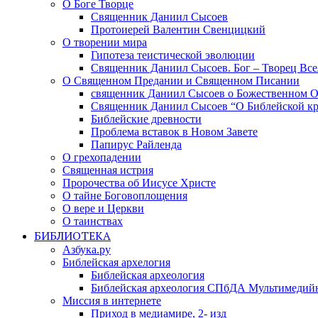
О Боге Творце
Священник Даниил Сысоев
Протоиерей Валентин Свенцицкий
О творении мира
Гипотеза теистической эволюции
Священник Даниил Сысоев. Бог – Творец Все
О Священном Предании и Священном Писании
священник Даниил Сысоев о Божественном 
Священник Даниил Сысоев “О Библейской кр
Библейские древности
Проблема вставок в Новом Завете
Папирус Райленда
О грехопадении
Священная истрия
Пророчества об Иисусе Христе
О тайне Боговоплощения
О вере и Церкви
О таинствах
БИБЛИОТЕКА
Азбука.ру
Библейская архелогия
Библейская археология
Библейская археология СПбДА Мультимедий
Миссия в интернете
Приход в медиамире, 2- изд