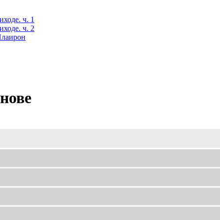
ходе. ч. 1
ходе. ч. 2
 Илаирон
нове